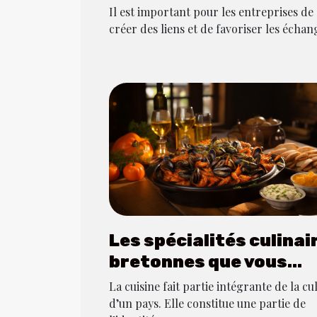
option savoureuse pou
Il est important pour les entreprises de
les déjeuners d'affaire
créer des liens et de favoriser les échang
Les spécialités culinai
bretonnes que vous
pouvez adorer
La cuisine fait partie intégrante de la cu
d’un pays. Elle constitue une partie de