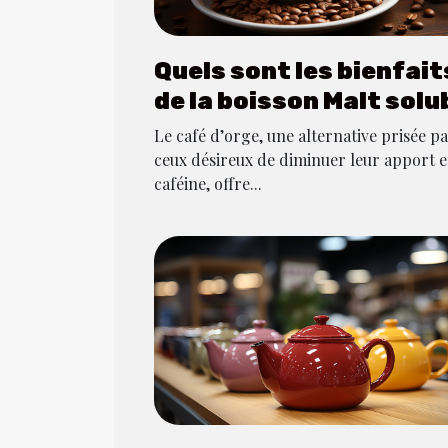
Quels sont les bienfait
de la boisson Malt solu
ou du café d’orge ?
Le café d’orge, une alternative prisée p
ceux désireux de diminuer leur apport 
caféine, offre...