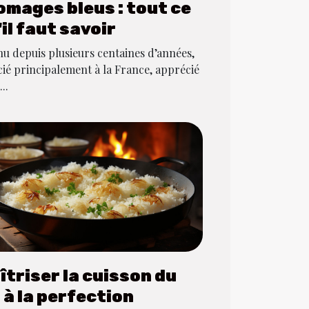
omages bleus : tout ce
'il faut savoir
u depuis plusieurs centaines d’années,
cié principalement à la France, apprécié
..
îtriser la cuisson du
z à la perfection