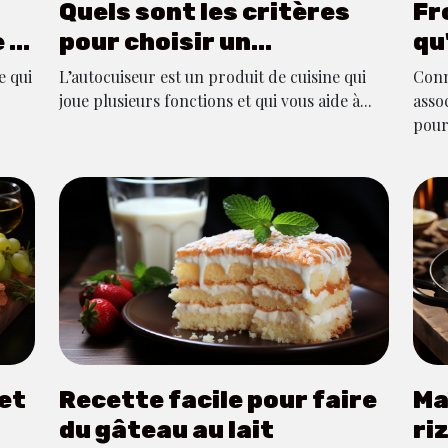
Quels sont les critères
Fr
 la
pour choisir un
qu
autocuiseur dans le
e qui
L’autocuiseur est un produit de cuisine qui
Conn
domaine de la cuisine ?
joue plusieurs fonctions et qui vous aide à...
asso
pour.
et
Recette facile pour faire
Ma
du gâteau au lait
ri