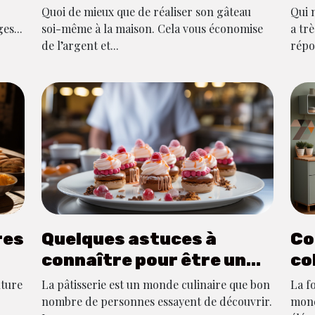
r
Quoi de mieux que de réaliser son gâteau
Qui n
s
es...
soi-même à la maison. Cela vous économise
a tr
de l’argent et...
répo
res
Quelques astuces à
Co
connaître pour être un
co
bon pâtissier
cu
lture
La pâtisserie est un monde culinaire que bon
La fo
nombre de personnes essayent de découvrir.
mond