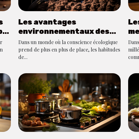
s
Les avantages
Le
ble
environnementaux des
me
capsules de café
Bo
ar
Dans un monde où la conscience écologique
Dans
compostables
en
prend de plus en plus de place, les habitudes
mill
de...
comm