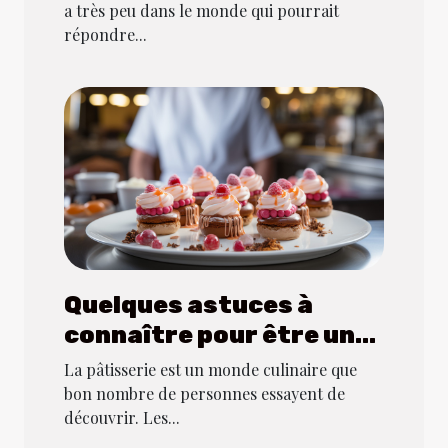
a très peu dans le monde qui pourrait
répondre...
Quelques astuces à
connaître pour être un
bon pâtissier
La pâtisserie est un monde culinaire que
bon nombre de personnes essayent de
découvrir. Les...