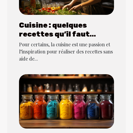
Cuisine : quelques
recettes qu’il faut
connaître en
Pour certains, la cuisine est une passion et
grandissant
l’inspiration pour réaliser des recettes sans
aide de...