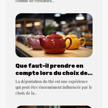
comme de véritables...
Que faut-il prendre en
compte lors du choix de
la meilleure théière ?
La dégustation du thé est une expérience
qui peut être énormément influencée par le
choix de la...