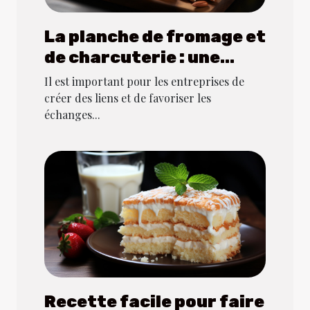
La planche de fromage et
de charcuterie : une
option savoureuse pour
Il est important pour les entreprises de
les déjeuners d'affaires
créer des liens et de favoriser les
échanges...
Recette facile pour faire