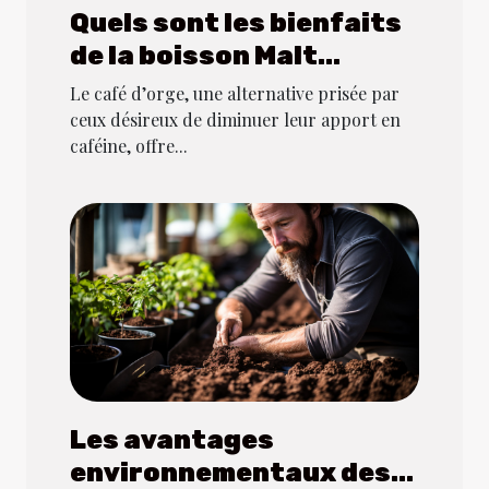
Quels sont les bienfaits
de la boisson Malt
soluble ou du café d’orge
Le café d’orge, une alternative prisée par
?
ceux désireux de diminuer leur apport en
caféine, offre...
Les avantages
environnementaux des